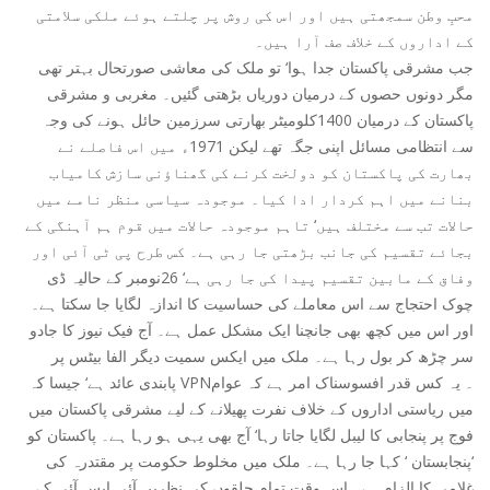
محبِ وطن سمجھتی ہیں اور اس کی روش پر چلتے ہوئے ملکی سلامتی
کے اداروں کے خلاف صف آرا ہیں۔
جب مشرقی پاکستان جدا ہوا‘ تو ملک کی معاشی صورتحال بہتر تھی
مگر دونوں حصوں کے درمیان دوریاں بڑھتی گئیں۔ مغربی و مشرقی
پاکستان کے درمیان 1400کلومیٹر بھارتی سرزمین حائل ہونے کی وجہ
سے انتظامی مسائل اپنی جگہ تھے لیکن 1971ء میں اس فاصلے نے
بھارت کی پاکستان کو دولخت کرنے کی گھناؤنی سازش کامیاب
بنانے میں اہم کردار ادا کیا۔ موجودہ سیاسی منظر نامے میں
حالات تب سے مختلف ہیں‘ تاہم موجودہ حالات میں قوم ہم آہنگی کے
بجائے تقسیم کی جانب بڑھتی جا رہی ہے۔ کس طرح پی ٹی آئی اور
وفاق کے مابین تقسیم پیدا کی جا رہی ہے‘ 26نومبر کے حالیہ ڈی
چوک احتجاج سے اس معاملے کی حساسیت کا اندازہ لگایا جا سکتا ہے۔
اور اس میں کچھ بھی جانچنا ایک مشکل عمل ہے۔ آج فیک نیوز کا جادو
سر چڑھ کر بول رہا ہے۔ ملک میں ایکس سمیت دیگر الفا بیٹس پر
پابندی عائد ہے‘ جیسا کہ VPN۔ یہ کس قدر افسوسناک امر ہے کہ عوام
میں ریاستی اداروں کے خلاف نفرت پھیلانے کے لیے مشرقی پاکستان میں
فوج پر پنجابی کا لیبل لگایا جاتا رہا‘ آج بھی یہی ہو رہا ہے۔ پاکستان کو
‘پنجابستان ‘ کہا جا رہا ہے۔ ملک میں مخلوط حکومت پر مقتدرہ کی
غلامی کا الزام ہے۔ اس وقت تمام حلقوں کی نظریں آئی ایس آئی کے