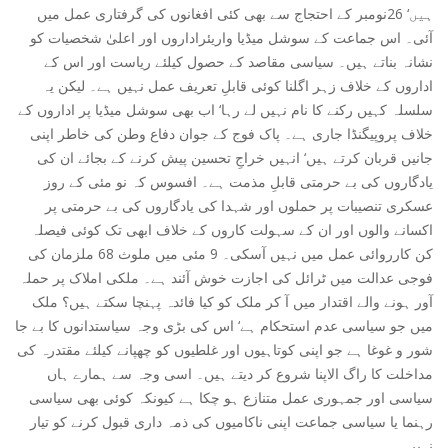
ہیں‘ 26نومبر کے احتجاج سے بھی کئی افغانوں کی گرفتاری عمل میں
آئی۔ اس جماعت کے سوشل میڈیا واریئراداروں اور اعلیٰ شخصیات کو
نشانہ بناتے ہیں۔ سیاسی مقاصد کے حصول کیلئے ریاست اور اس کے
اداروں کے خلاف زہر اگلنا کوئی قابلِ تعریف عمل نہیں ہے۔ لیکن یہ
سلسلہ کہیں رکنے کا نام نہیں لے رہا‘ اب بھی سوشل میڈیا پر اداروں کے
خلاف پروپیگنڈا جاری ہے۔ پاک فوج کے جوان دفاع وطن کی خاطر اپنی
جانیں قربان کرتے ہیں‘ انہیں خراجِ تحسین پیش کرنے کے بجائے ان کی
یادگاروں کی بے حرمتی قابلِ مذمت ہے۔ افسوس کہ نو مئی کے روز
عسکری تنصیبات پر حملوں اور شہدا کی یادگاروں کی بے حرمتی پر
اکسانے والوں اور ان کے سہولت کاروں کے خلاف ابھی تک کوئی فیصلہ
کن کارروائی عمل میں نہیں آسکی۔ 9 مئی میں ملوث 68 ملزمان کی
فوجی عدالت میں ٹرائل کی اجازت خوش آئند ہے۔ ملکی املاک پر حملہ
آور ہونے والے اقتدار میں آ کر ملک کو کیا فائدہ پہنچا سکتے ہیں؟ ملک
میں جو سیاسی عدم استحکام ہے‘ اس کی بڑی وجہ سیاستدانوں کا بے جا
شور و غوغا ہے جو اپنی کوتاہیوں اور غلطیوں کو چھپانے کیلئے مقتدرہ کی
مداخلت کا راگ الاپنا شروع کر دیتے ہیں۔ اسی وجہ سے ہمارے ہاں
سیاسی اور جمہوری عمل متنازع ہو چکا ہے کیونکہ کوئی بھی سیاسی
رہنما یا سیاسی جماعت اپنی ناکامیوں کی ذمہ داری قبول کرنے کو تیار
نہیں۔