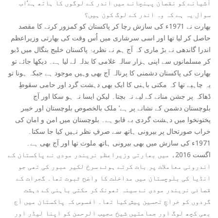
آشیانے کو نقصان پہنچانے میں اندر کے لوگوں کا ہاتھ ہے‘اب
سوال یہ ہے کہ وہ اندر کے لوگ کون ہیں؟
بھارت نے 1971ء کی سازش رچا کر پاکستان کو کمزور کرنے کا مقصد
حاصل کر لیا تھا اور اسی سرشاری میں اُس وقت کی بھارتی وزیراعظم
اندرا گاندھی نے بڑ ماری کہ آج ہم نے نظریۂ پاکستان خلیج بنگال میں ڈبو
کر مسلمانوں سے اپنی ہزار سالہ غلامی کا بدلہ لے لیا ہے۔ دیکھا جائے تو
بھارت کی پاکستان دشمنی کا پرنالہ آج بھی وہیں موجود ہے جبکہ ہونا تو
یہ چاہیے تھا کہ مکتی باہنی کا ایک بھی دہشت گرد اور حامی سقوطِ
ڈھاکہ پر جشن منانے کے لیے نہ بچتا۔ لیکن ایسا نہ ہو سکا اور آج
بلوچستان دشمن کے نشانے پر ہے‘ ملک بالخصوص بلوچستان اور خیبر
پختونخوا میں دہشت گردی بے قابو ہے۔ بلوچستان میں امن و امان کی
خراب صورتحال پر بیرونی ہاتھ سے صرفِ نظر نہیں کیا جا سکتا۔
1971ء کی سازش میں بھی بیرونی ہاتھ ملوث تھا اور آج بھی ہے۔
اگست 2016ء میں بھارتی وزیراعظم نریندر مودی نے پاکستان کے
اندرونی معاملات پر بات کرتے ہوئے سرخ لکیر عبور کی تھی جو
انڈیا کی بلوچستان میں مداخلت کا واضح ثبوت تھا۔ گجرات کے
قصائی نریندر مودی نے سینہ ٹھونک کر مکتی باہنی کے دہشت
گردوں کو خراجِ تحسین پیش کیا تھا۔ افسوس کہ پاکستان میں آج
بھی کچھ لوگ اور جماعتیں شیخ مجیب الرحمن کو اپنا لیڈر اور