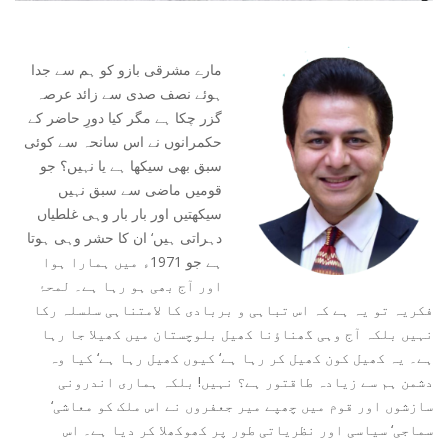
مارے مشرقی بازو کو ہم سے جدا
ہوئے نصف صدی سے زائد عرصہ
گزر چکا ہے مگر کیا دورِ حاضر کے
حکمرانوں نے اس سانحہ سے کوئی
سبق بھی سیکھا ہے یا نہیں؟ جو
قومیں ماضی سے سبق نہیں
سیکھتیں اور بار بار وہی غلطیاں
دہراتی ہیں‘ ان کا حشر وہی ہوتا
ہے جو 1971ء میں ہمارا ہوا
اور آج بھی ہو رہا ہے۔ لمحۂ
فکریہ تو یہ ہے کہ اس تباہی و بربادی کا لامتناہی سلسلہ رکا
نہیں بلکہ آج وہی گھناؤنا کھیل بلوچستان میں کھیلا جا رہا
ہے۔ یہ کھیل کون کھیل کر رہا ہے‘ کیوں کھیل رہا ہے‘ کیا وہ
دشمن ہم سے زیادہ طاقتور ہے؟ نہیں! بلکہ ہماری اندرونی
سازشوں اور قوم میں چھپے میر جعفروں نے اس ملک کو معاشی‘
سماجی‘ سیاسی اور نظریاتی طور پر کھوکھلا کر دیا ہے۔ اس