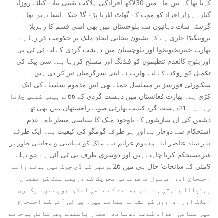
کہنا تھا کہ تین ماہ میں 30لاکھ افرادکی ہلاکت یقینی بنانے کیلئے روزانہ
گیارہ ہزار افراد کو موت کے گھاٹ اتارنا پڑے گا‘ جبکہ ایسا نہیں تھا۔
گزشتہ سات دہائیوں سے بلوچستان میں بھی اسی قسم کا زہریلا
پروپیگنڈا جاری ہے کہ پشتون پنجابی اتحاد ملک پر حکومت کر رہا ہے۔
بھارت خیبرپختونخوا اور بلوچستان میں دہشت گردی کے لیے ٹی ٹی پی
اور بلوچ کالعدم تنظیموں کو فنڈنگ اور مسلح کررہا ہے۔ سی پیک کی
تکمیل کو روکنے کے لیے بھارت نے اپنی سرگرمیاں تیز کر دی ہیں۔
سکیورٹی فورسز پر مسلسل حملے بھی اس مذموم سلسلے کی ایک
کڑی ہے۔ بھارت فغانستان میں دہشت گردی کے 66تربیتی کیمپ چلاتا
رہا ہے‘ 21دہشت گرد کیمپ بھارتی صوبے راجستھان میں بھی تھے۔
دشمن کی ان سازشوں کے باوجود ملک کا سیاسی منظر نامہ عدم
استحکام سے دوچار ہے اور ہر طرف گومگو کی کیفیت ہے۔ ایک طرف
شرپسند عناصر اپنے مذموم عزائم سے ملک کو سیاسی و معاشی طور پر
غیرمستحکم کرنا چاہتے ہیں اور دوسری طرف پی ٹی آئی ہے جو پہلے
9مئی کے سانحات‘ حال ہی میں 26نومبر کو ڈی چوک میں ہونے والے
احتجاج اور اب سول نافرمانی تحریک کے ذریعے ملک کو نقصان
پہنچانا چاہتی ہے۔ اس جماعت کے حامی احتجاجوں میں سرکاری
املاک اور اداروں کو نشانہ بناتے ہیں۔ پی ٹی آئی کے احتجاج
میں مقامی افراد کے ساتھ ساتھ افغان باشندے بھی شامل ہوجاتے