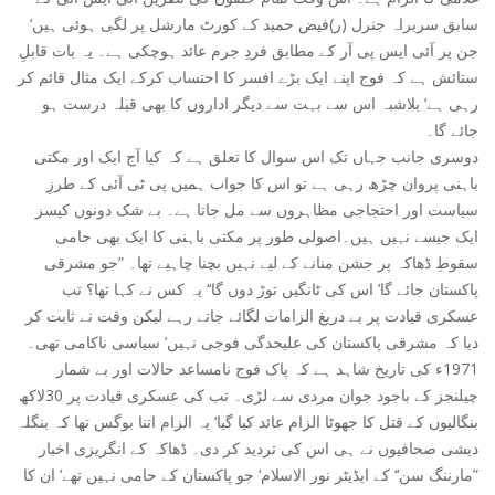
سابق سربراہ جنرل (ر)فیض حمید کے کورٹ مارشل پر لگی ہوئی ہیں‘
جن پر آئی ایس پی آر کے مطابق فردِ جرم عائد ہوچکی ہے۔ یہ بات قابلِ
ستائش ہے کہ فوج اپنے ایک بڑے افسر کا احتساب کرکے ایک مثال قائم کر
رہی ہے‘ بلاشبہ اس سے بہت سے دیگر اداروں کا بھی قبلہ درست ہو
جائے گا۔
دوسری جانب جہاں تک اس سوال کا تعلق ہے کہ کیا آج ایک اور مکتی
باہنی پروان چڑھ رہی ہے تو اس کا جواب ہمیں پی ٹی آئی کے طرزِ
سیاست اور احتجاجی مظاہروں سے مل جاتا ہے۔ بے شک دونوں کیسز
ایک جیسے نہیں ہیں۔اصولی طور پر مکتی باہنی کا ایک بھی حامی
سقوطِ ڈھاکہ پر جشن منانے کے لیے نہیں بچنا چاہیے تھا۔ ”جو مشرقی
پاکستان جائے گا‘ اس کی ٹانگیں توڑ دوں گا‘‘ یہ کس نے کہا تھا؟ تب
عسکری قیادت پر بے دریغ الزامات لگائے جاتے رہے لیکن وقت نے ثابت کر
دیا کہ مشرقی پاکستان کی علیحدگی فوجی نہیں‘ سیاسی ناکامی تھی۔
1971ء کی تاریخ شاہد ہے کہ پاک فوج نامساعد حالات اور بے شمار
چیلنجز کے باجود جوان مردی سے لڑی۔ تب کی عسکری قیادت پر 30لاکھ
بنگالیوں کے قتل کا جھوٹا الزام عائد کیا گیا‘ یہ الزام اتنا بوگس تھا کہ بنگلہ
دیشی صحافیوں نے ہی اس کی تردید کر دی۔ ڈھاکہ کے انگریزی اخبار
”مارننگ سن‘‘ کے ایڈیٹر نور الاسلام‘ جو پاکستان کے حامی نہیں تھے‘ ان کا