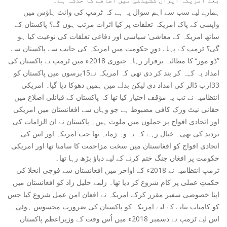
ہمارے لیے سب سے اہم سوال یہ ہے کہ ٹرمپ کی وائٹ ہاؤس میں
واپسی کے پاک امریکہ تعلقات پر کیا اثرات مرتب ہوں گے؟ پاکستان کے
ساتھ امریکہ کے معاشی‘ سیاسی اور دفاعی تعلقات کی نوعیت کیا ہو
گی؟ ٹرمپ کے پہلے دورِ حکومت میں امریکہ کی جانب سے پاکستان سے
”ڈو مور‘‘ کا مطالبہ برقرار رہا۔ جنوری 2018ء میں ٹرمپ نے پاکستان کی
امداد یہ کہہ کر بند کر دی تھی کہ امریکہ نے15برسوں میں پاکستان کو
33ارب ڈالر کی امداد دی لیکن بدلے میں ہمیں دھوکا دیا گیا۔ امریکی
انتظامیہ نے تب یہ مؤقف اختیار کیا تھا کہ پاکستان کے قبائلی اضلاع میں
حقانی نیٹ ورک کافی مضبوط ہے جو وہاں سے افغانستان میں امریکی
اور اتحادی افواج پر حملوں میں ملوث ہیں۔ پاکستان نے ان الزامات کی
تردید کی تھی۔ خیال رہے کہ یہ وہ زمانہ تھا جب امریکہ اور اس کی
اتحادی افواج کو افغانستان میں سخت مزاحمت کا سامنا تھا اور امریکی
حکومت پر افغان جنگ ختم کرنے کے لیے دباؤ بڑھ رہا تھا۔
ٹرمپ انتظامیہ نے 2018ء کے اواخر میں افغانستان سے فوجی انخلا کی
حکمتِ عملی پر کام شروع کر دیا تھا۔ زلمے خلیل زاد کو افغانستان میں
اپنا خصوصی سفیر مقرر کرکے امریکہ نے افغان امن عمل شروع کیا جس
کو کامیاب بنانے کے لیے امریکہ کو پاکستان کی ضرورت محسوس ہوئی۔
اس لیے ٹرمپ نے دسمبر 2018ء میں اُس وقت کے وزیراعظم پاکستان