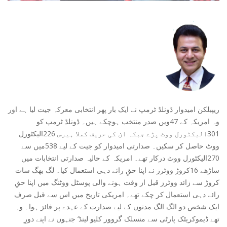
ریپبلکن امیدوار ڈونلڈ ٹرمپ نے ایک بار پھر انتخابی معرکہ جیت لیا ہے اور
وہ امریکہ کے 47ویں صدر منتخب ہوچکے ہیں۔ ڈونلڈ ٹرمپ کو
301الیکٹورل ووٹ پڑے جبکہ ان کی حریف کملا ہیرس 226الیکٹورل
ووٹ حاصل کر سکیں۔ صدارتی امیدوار کو جیت کے لیے 538میں سے
270الیکٹورل ووٹ درکار تھے۔ امریکہ کے حالیہ صدارتی انتخابات میں
ساڑھے 16کروڑ ووٹرز نے اپنا حقِ رائے دہی استعمال کیا۔ لگ بھگ سات
کروڑ سے زائد ووٹرز قبل از وقت ہونے والی پوسٹل ووٹنگ میں اپنا حقِ
رائے دہی استعمال کر چکے تھے۔ امریکی تاریخ میں اس سے قبل صرف
ایک شخص دو الگ الگ مدتوں کے لیے صدارت کے عہدے پر فائز ہوا۔ وہ
تھے ڈیموکریٹک پارٹی سے منسلک گروور کلیو لینڈ‘ جنہوں نے اپنے دورِ