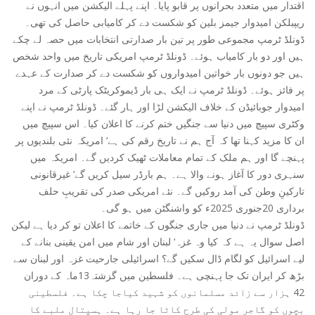
اقتدار میں متعدد بحرانوں پر قابو پایا۔ اپنے پہلے الیکشن میں انہوں نے
ریپبلکن امیدوار جیمز بلین کو شکست دے کر کامیابی حاصل کی تھی۔
ڈونلڈ ٹرمپ مجموعی طور پر تین بار صدارتی انتخابات میں حصہ لے چکے
ہیں اور دو بار کامیاب ہوئے۔ ڈونلڈ ٹرمپ امریکی تاریخ میں واحد شخص
ہیں جو دونوں بار خواتین امیدواروں کو شکست دے کر صدارت کے عہدے
پر فائز ہوئے۔ ڈونلڈ ٹرمپ نے ایک ہی بار ڈیموکریٹک پارٹی کے مرد
امیدوار جوبائیڈن کے خلاف الیکشن لڑا اور ہار گئے۔ ڈونلڈ ٹرمپ نے اپنے
وکٹری سپیچ میں دنیا سے جنگیں ختم کرنے کا اعلان کیا۔ اس سپیچ میں
ان کا مزید کہنا تھا کہ آج ہم نے تاریخ رقم کی ہے‘ امریکہ نئی بلندیوں پر
پہنچے گا اور ہم ملک کے تمام معاملات ٹھیک کردیں گے۔ امریکہ میں
سنہری دور کا آغاز ہونے والا ہے۔ ہم بارڈر سیل کریں گے‘ غیرقانونی
تارکینِ وطن کی آمد روکیں گے۔ نئے امریکی صدر کی تقریبِ حلف
برداری 20جنوری 2025ء کو واشنگٹن میں ہو گی۔
ڈونلڈ ٹرمپ نے دنیا میں جاری جنگوں کے خاتمے کا اعلان تو کر دیا ہے لیکن
اصل سوال یہ ہے کہ کیا وہ غزہ‘ لبنان اور شام میں امن یقینی بنانے کے
لیے اسرائیل کو لگام ڈال سکیں گے؟ اسرائیلی جارحیت غزہ اور لبنان سے
بڑھ کر ایران تک جا پہنچی ہے۔ فلسطین میں گزشتہ13ماہ کے دوران
42 ہزار سے زائد مسلمانوں کو شہید کیاجا چکا ہے۔ فلسطینی
بچوں کو گاجر مولی کی طرح کاٹا جا رہا ہے۔ ہسپتال ملبے کا