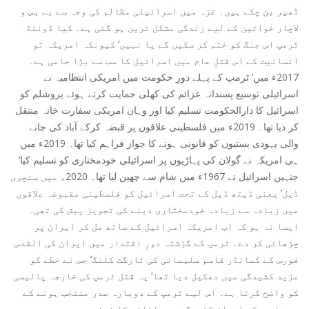
ڈھیر بن چکے ہیں۔ غزہ میں اسرائیلی مظالم کی وجہ سے بے بس و
لاچار خواتین کے لیے زندگی مشکل ترین ہو گئی ہے۔ کیا ڈونلڈ
ٹرمپ اس جنگ کو ختم کر سکیں گے یا نہیں‘ کیونکہ امریکہ تو
انسانیت کے اس قتلِ عام میں اسرائیل کا سب سے بڑا حامی ہے۔
2017ء میں‘ ٹرمپ کے پہلے دورِ حکومت میں امریکی انتظامیہ نے
اسرائیلی توسیع پسندانہ عزائم کی کھلی حمایت کرتے ہوئے یروشلم کو
اسرائیل کا دارالحکومت تسلیم کیا اور وہاں امریکی سفارت خانہ منتقل
کر دیا تھا۔ 2019ء میں فلسطینی علاقوں پر قبضہ کرکے آباد کی جانے
والی یہودی بستیوں کو قانونی ہونے کا جواز فراہم کیا تھا۔ 2019ء میں
ہی امریکہ نے گولان کی پہاڑیوں پر اسرائیلی خودمختاری کو تسلیم کیا‘
جنہیں اسرائیل نے 1967ء میں شام سے چھین لیا تھا۔ 2020ء میں سنچری
ڈیل‘ یعنی ڈیتھ ڈیل کے تحت اسرائیل کو فلسطینی مقبوضہ علاقوں
میں زیادہ سے زیادہ خودمختاری دینے کی تجویز پیش کی تھی۔
ایسا نہ ہو کہ اب امریکہ اسرائیل کے ساتھ مل کر ایران پر
چڑھائی کر دے۔ ٹرمپ کے گزشتہ دورِ اقتدار میں ایران کی القدس
فورس کے کمانڈر قاسم سلیمانی کی ٹارگٹ کلنگ‘ جس نے خطے کو
مزید کشیدگی میں دھکیل دیا تھا‘ یہ قتل ٹرمپ کی خارجہ پالیسی
کو واضح کرتا ہے۔ اس لیے ٹرمپ کے دوبارہ صدر منتخب ہونے کے
بعد امریکہ ایران کشیدگی میں اضافے کا خدشہ ہے۔