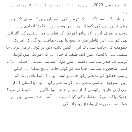
بات چیت میں 2025ء میں بھارت کے دورے پر آمادگی ظاہر کردی
ہے۔
اس بار لیکن ایسا لگتا ہے کہ ٹرمپ کی پالیسیاں چین کے ساتھ ٹکراؤ پر
مبنی نہیں ہوں گی‘ کیونکہ چین اس وقت روس کا بڑا اتحادی ہے۔
دوسری طرف ایران کے ساتھ امریکہ کے تعلقات میں بہتری کی گنجائش
بھی کم ہے۔ اس تناظر میں یہ سوچنا بھی حماقت ہو گی کہ امریکی
حکومت کی جانب سے پاک ایران گیس پائپ لائن پر کوئی نرمی برتی جا
سکتی ہے۔ پاکستان میں ایک طبقے کا خیال ہے کہ امریکہ میں ڈونلڈ
ٹرمپ کے صدر بننے سے پاکستان میں کوئی سیاسی تبدیلی آ سکتی ہے‘ یا
کسی شخص یا سیاسی جماعت کو کوئی فائدہ پہنچ سکتا ہے۔ لیکن
زمینی حقائق کو مدنظر رکھا جائے تو ایسا ہونے کے امکانات بہت کم
ہیں۔ موجودہ عالمی منظر نامہ کو مدنظر رکھتے ہوئے پاکستان کے لیے
بھی اپنی خارجہ پالیسی کا از سر نو جائزہ لینا ناگزیر ہے۔ ڈونلڈ ٹرمپ کے
نزدیک پاک امریکہ تعلقات کی کیا اہمیت ہے‘ آئندہ چند ہفتوں میں اس
حوالے سے صورتحال واضح ہو جائے گی۔