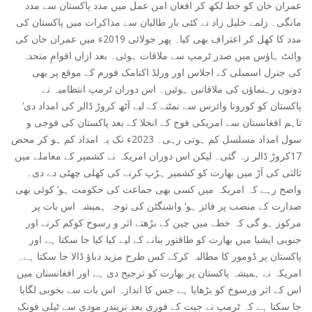
عمران خان کو خط لکھ کر افغان امن عمل میں مدد پاکستان سے مدد
مانگی۔ زلمے خلیل زاد نے کئی بار طالبان سے مذاکرات میں پاکستان کی
مدد کا کھل کر اعتراف بھی کیا۔ پھر جولائی 2019ء میں عمران خان کی
وائٹ ہاؤس میں صدر ٹرمپ سے ملاقات ہوئی۔ بعد ازاں اقوامِ متحدہ
کی جنرل اسمبلی کے اجلاس اور ورلڈ اکنامک فورم کے موقع پر بھی
دونوں رہنماؤں کی ملاقاتیں ہوئیں۔ اس دوران ٹرمپ انتظامیہ نے
پاکستان کو کورونا وائرس سے نمٹنے کے لیے آٹھ کروڑ ڈالر کی امداد دی‘
تاہم افغانستان سے امریکی فوج کے انخلا کے بعد پاکستان کی فوجی و
سول امداد مسلسل کم ہوتی رہی۔ 2023ء تک یہ امداد کم ہو کر محض
17کروڑ ڈالر رہ گئی۔ لیکن اس دوران امریکہ نے کشمیر کے معاملے میں
ثالثی کی آڑ میں بھارت کو کشمیر ہڑپ کرنے کی کھلی چھٹی دے دی۔
واضح رہے کہ امریکہ میں کسی بھی جماعت کی حکومت ہو‘ کوئی بھی
صدارت کے منصب پر فائز ہو‘ واشنگٹن کی توجہ ہمیشہ اس بات پر
مرکوز ہو گی کہ خطے میں چین کے بڑھتے اثر و رسوخ کوکم کرنے اور
جنوبی ایشیا میں بھارت کو طاقتور بنانے کے لیے کیا کیا جا سکتا ہے اور
پاکستان پر ڈومور کا مطالبہ کرکے کس طرح مزید دباؤ ڈالا جا سکتا ہے۔
امریکہ نے ہمیشہ پاکستان پر بھارت کو ترجیح دی ہے اور افغانستان میں
اس کے اثر ورسوخ کو بڑھایا ہے جس کا اندازہ اس بات سے بخوبی لگایا
جا سکتا ہے کہ ٹرمپ نے جیت کے فوری بعد نریندر مودی سے ٹیلی فونک